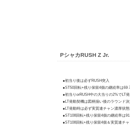
PシャカRUSH Z Jr.
●初当り後は必ずRUSH突入
●ST50回転+残り保留4個の継続率は69.
●初当りorRUSH中の大当りの2%でLT
●LT発動契機は図柄揃い後のラウンド
●LT発動時は必ず実質連チャン濃厚状
●ST108回転+残り保留4個の継続率は91
●ST108回転+残り保留4個＆実質連チ